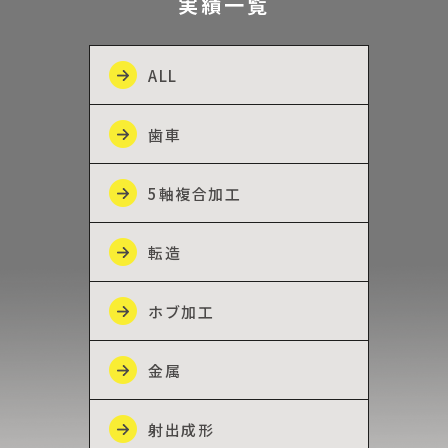
実績一覧
ALL
歯車
5軸複合加工
転造
ホブ加工
金属
射出成形