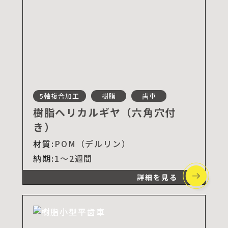
5軸複合加工
樹脂
歯車
樹脂ヘリカルギヤ（六角穴付
き）
材質:
POM（デルリン）
納期:
1～2週間
詳細を見る