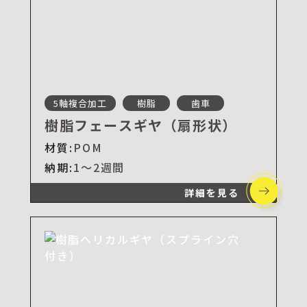
5軸複合加工
樹脂
歯車
樹脂フェースギヤ（扇形状）
材質:
POM
納期:
1～2週間
詳細を見る