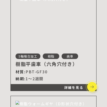
5軸複合加工
樹脂
歯車
樹脂平歯車（六角穴付き）
材質:
PBT-GF30
納期:
1～2週間
詳細を見る