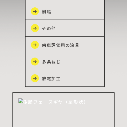
樹脂
その他
歯車評価用の治具
多条ねじ
放電加工