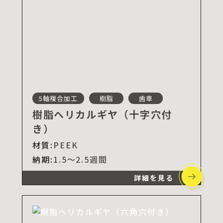
5軸複合加工
樹脂
歯車
樹脂ヘリカルギヤ（十字穴付
き）
材質:
PEEK
納期:
1.5～2.5週間
詳細を見る