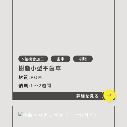
5軸複合加工
歯車
樹脂
樹脂小型平歯車
材質:
POM
納期:
1～2週間
詳細を見る