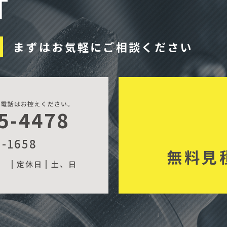
T
まずはお気軽にご相談ください
5-4478
5-1658
無料見
| 定休日 |
土、日