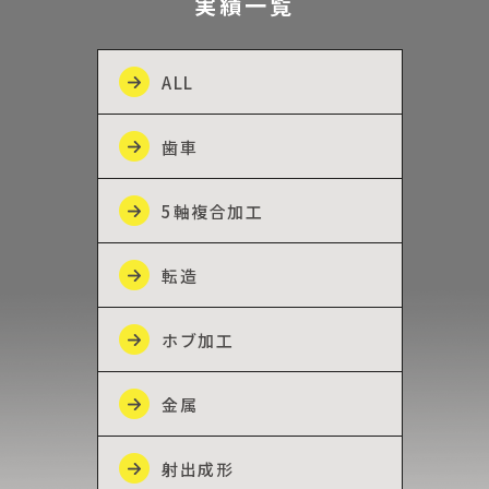
実績一覧
ALL
歯車
5軸複合加工
転造
ホブ加工
金属
射出成形