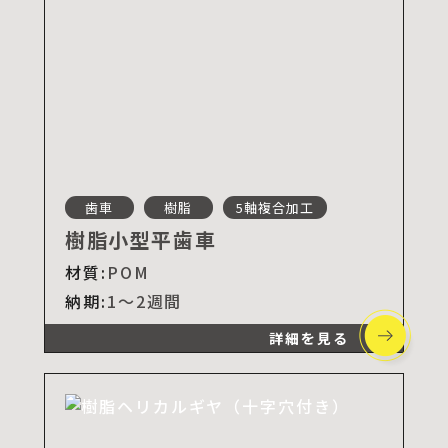
歯車
樹脂
5軸複合加工
樹脂小型平歯車
材質:
POM
納期:
1～2週間
詳細を見る