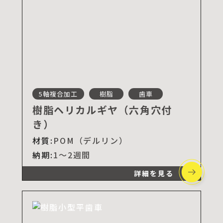
5軸複合加工
樹脂
歯車
樹脂ヘリカルギヤ（六角穴付
き）
材質:
POM（デルリン）
納期:
1～2週間
詳細を見る