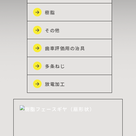
樹脂
その他
歯車評価用の治具
多条ねじ
放電加工