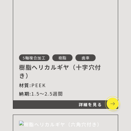
5軸複合加工
樹脂
歯車
樹脂ヘリカルギヤ（十字穴付
き）
材質:
PEEK
納期:
1.5～2.5週間
詳細を見る