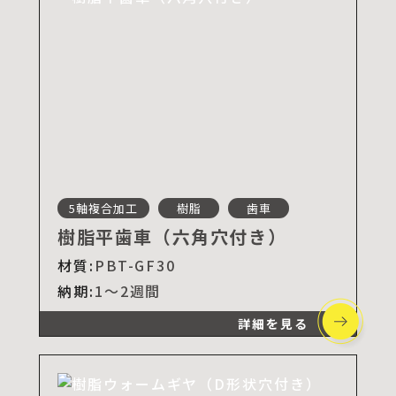
5軸複合加工
樹脂
歯車
樹脂平歯車（六角穴付き）
材質:
PBT-GF30
納期:
1～2週間
詳細を見る