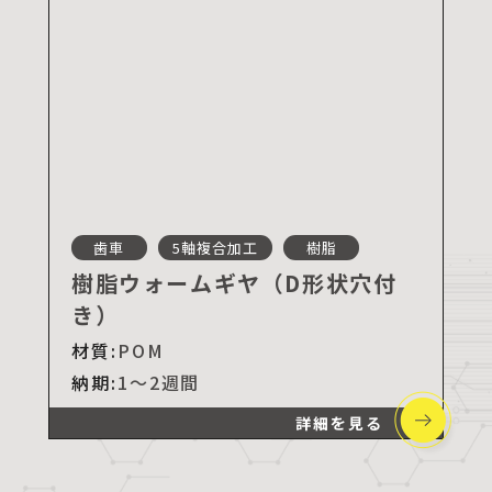
歯車
5軸複合加工
樹脂
樹脂ウォームギヤ（D形状穴付
き）
材質:
POM
納期:
1～2週間
詳細を見る