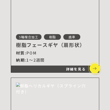
5軸複合加工
樹脂
歯車
樹脂フェースギヤ（扇形状）
材質:
POM
納期:
1～2週間
詳細を見る