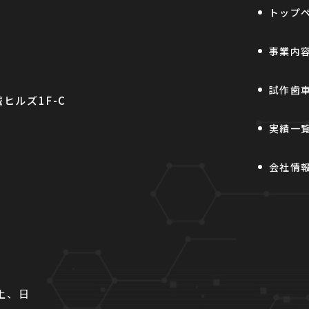
トップ
事業内
試作歯
ヒルズ1F-C
実績一
会社情
土、日