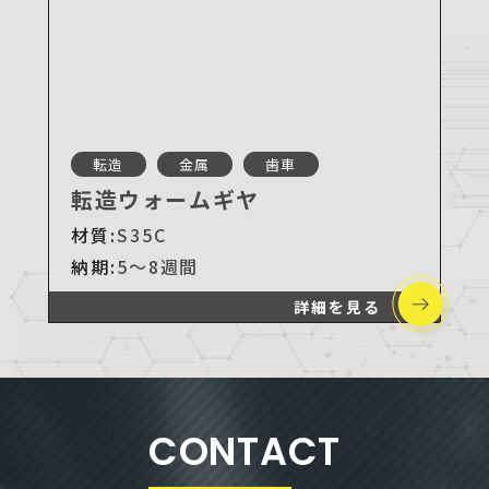
転造
金属
歯車
転造ウォームギヤ
材質:
S35C
納期:
5～8週間
詳細を見る
CONTACT