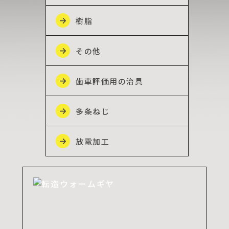
樹脂
その他
歯車評価用の治具
多条ねじ
放電加工