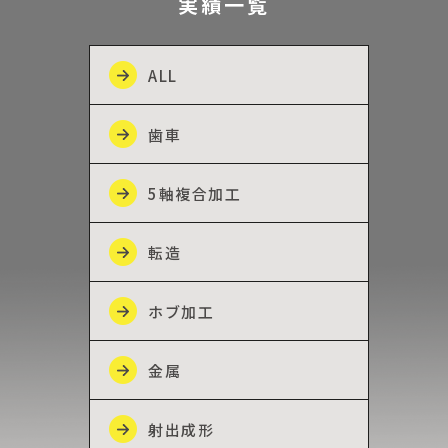
実績一覧
ALL
歯車
5軸複合加工
転造
ホブ加工
金属
射出成形