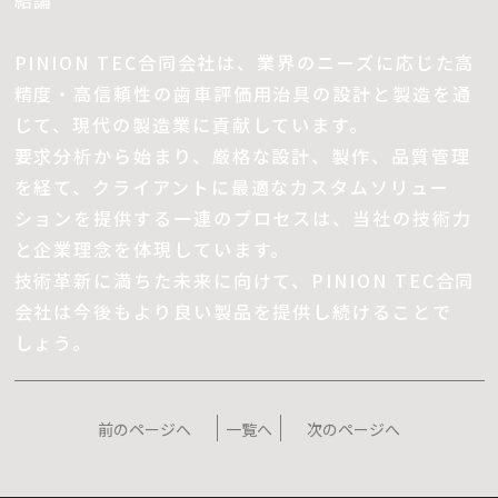
結論
PINION TEC合同会社は、業界のニーズに応じた高
精度・高信頼性の歯車評価用治具の設計と製造を通
じて、現代の製造業に貢献しています。
要求分析から始まり、厳格な設計、製作、品質管理
を経て、クライアントに最適なカスタムソリュー
ションを提供する一連のプロセスは、当社の技術力
と企業理念を体現しています。
技術革新に満ちた未来に向けて、PINION TEC合同
会社は今後もより良い製品を提供し続けることで
しょう。
前のページへ
一覧へ
次のページへ